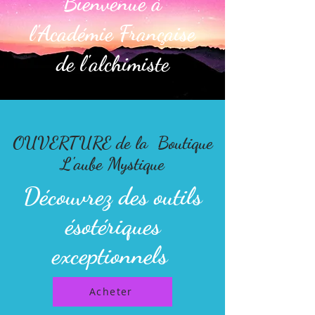
Bienvenue à
l'Académie Française
de l'alchimiste
OUVERTURE de la Boutique
L'aube Mystique
Découvrez des outils
ésotériques
exceptionnels
Acheter