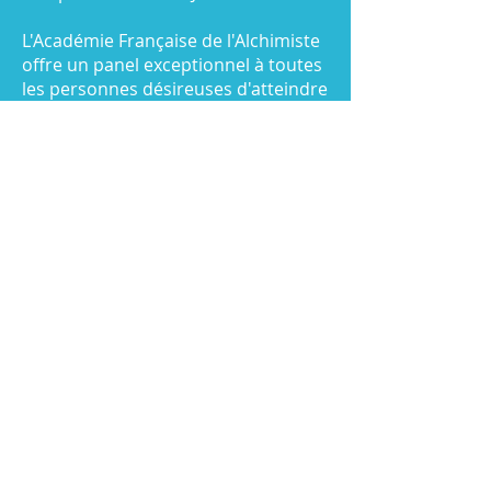
L'Académie Française de l'Alchimiste
offre un panel exceptionnel à toutes
les personnes désireuses d'atteindre
l'accomplissement, d’acquérir des
outils énergétiques de hautes
fréquences...