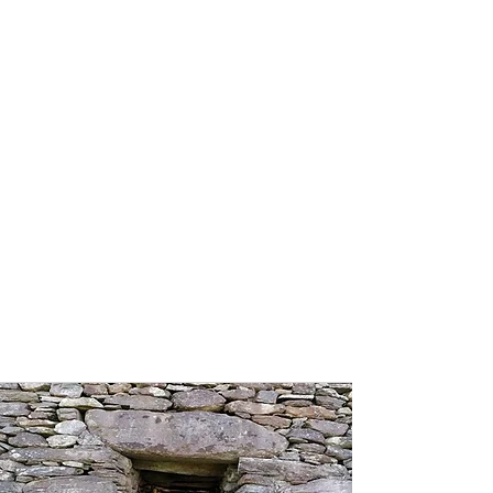
mais aussi conseiller militaire du roi ou
redoutable guerrier lorsque la
situation l'imposait...
Un véritable gardien de la tradition
doit posséder des qualités, des
connaissances, et un savoir-faire
unique lui permettant ainsi d'occuper
une place clé dans la société. Il devient
un être reconnu, vivant en harmonie
avec son environnement, notamment
la nature avec laquelle il entretient
une relation privilégiée. Il est, par
ailleurs, l'homme qui porte la
connaissance divine, le médiateur du
ciel et de la terre.