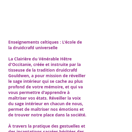
une relation privilégiée. Il est, par
ailleurs, l'homme qui porte la
connaissance divine, le médiateur du
ciel et de la terre.
Enseignements celtiques : L'école de
la druidcrafd universelle
La Clairière du Vénérable Hêtre
d'Occitanie, créée et instruite par la
tisseuse de la tradition druidcrafd
Gouldwen, a pour mission de réveiller
le sage intérieur qui se cache au plus
profond de votre mémoire, et qui va
vous permettre d'apprendre à
maîtriser vos états. Réveiller la voix
du sage intérieur en chacun de nous,
permet de maîtriser nos émotions et
de trouver notre place dans la société.
À travers la pratique des gestuelles et
des incantations sacrées héritées des