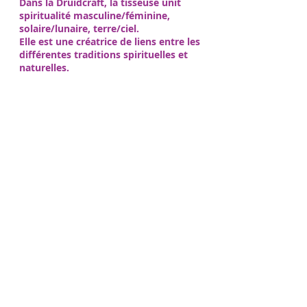
Dans la Druidcraft, la tisseuse unit
spiritualité masculine/féminine,
solaire/lunaire, terre/ciel.
Elle est une créatrice de liens entre les
différentes traditions spirituelles et
naturelles.
Enseignements celtiques : L'école de
sagesse celtique d'Occitanie
La Clairière du Vénérable Hêtre
d'Occitanie, créée et instruite par la
gardienne de la tradition Gouldwenn, a
pour mission de réveiller le sage
intérieur qui se cache au plus profond
de votre mémoire, et qui va vous
permettre d'apprendre à maîtriser vos
états émotionnels, à trouver votre
place dans la société, à œuvrer selon
les lois de la nature et à prl'Éveil de la
Sagesse Celtiqueatiquer la gestuelle,
les incantations sacrées que les
Grands Frères des savoirs ancestraux
nous ont légué.