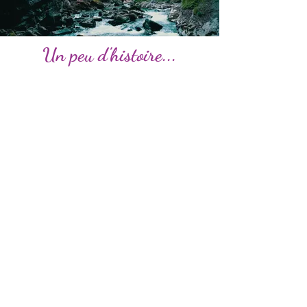
Un peu d'histoire...
La Clairière du Vénérable Hêtre
d'Occitanie, créée et instruite par la
gardienne de la tradition Gouldwen, a
pour mission de réveiller le sage
intérieur qui se cache au plus profond
de votre mémoire, et qui va vous
permettre d'apprendre à maîtriser
vos états émotionnels, à trouver
votre place dans la société, à œuvrer
selon les lois de la nature et à l'Éveil
de la Sagesse Celtique pratiquer la
gestuelle, les incantations sacrées que
les Grands Frères des savoirs
ancestraux nous ont légué.
La reconnexion à tous ces
enseignements vous guidera vers
votre SOI (votre JE SUIS) tout en