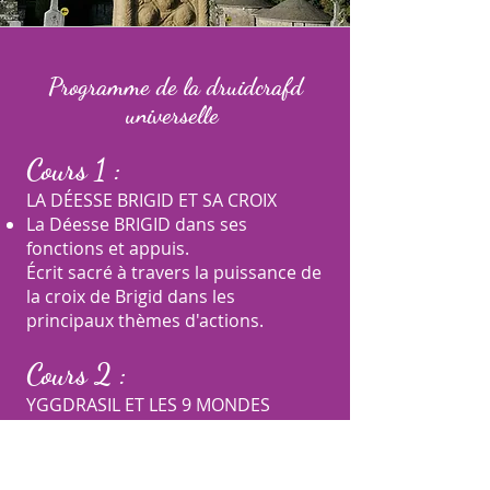
Programme de la druidcrafd
universelle
Cours 1 :
LA DÉESSE BRIGID ET SA CROIX
La Déesse BRIGID dans ses
fonctions et appuis.
Écrit sacré à travers la puissance de
la croix de Brigid dans les
principaux thèmes d'actions.
Cours 2 :
YGGDRASIL ET LES 9 MONDES
Découverte de l'arbre Yggdrasil
dans sa force Céleste soutenant les
9 mondes.