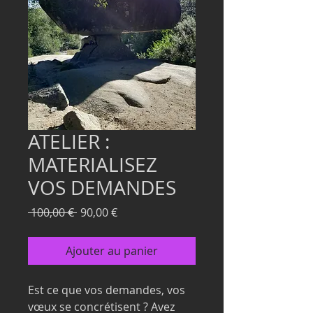
ATELIER :
MATERIALISEZ
VOS DEMANDES
Prix
Prix
 100,00 € 
90,00 €
original
promotionnel
Ajouter au panier
Est ce que vos demandes, vos
vœux se concrétisent ? Avez